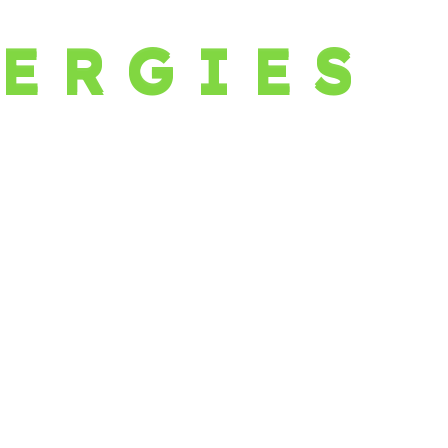
E
R
G
I
E
S