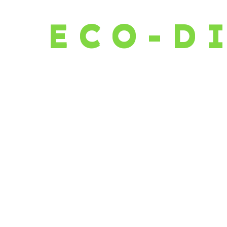
E
C
O
-
D
Laisser un commenta
Votre adresse e-mail ne sera pas p
Commentaire
*