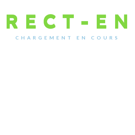
I
R
E
C
T
-
E
N
ire
CHARGEMENT EN COURS
ubliée.
Les champs obligatoires sont indiqués avec
*