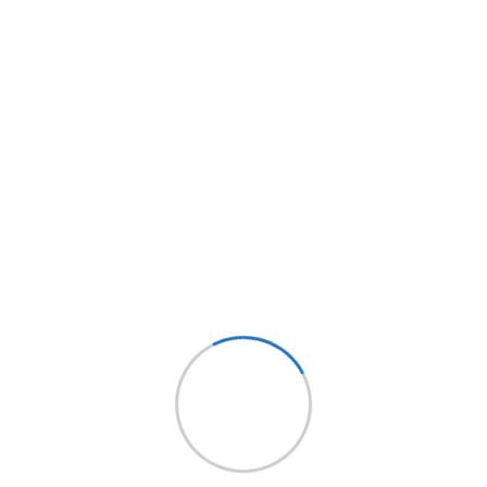
Ajouter au panier
Ajouter au panier
munication ECU-R
DM500M10RT-B60H
500Wc PPE2 500 KG – B